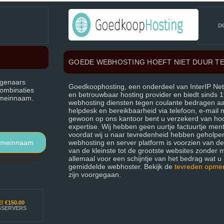
D
GOEDE WEBHOSTING HOEFT NIET DUUR TE
igenaars
Goedkoophosting, een onderdeel van InterIP Net
combinaties
en betrouwbaar hosting provider en biedt sinds
domeinnaam.
webhosting diensten tegen coulante bedragen aan.
helpdesk en bereikbaarheid via telefoon, e-mail
gewoon op ons kantoor bent u verzekerd van ho
expertise. Wij hebben geen uurtje factuurtje menta
voordat wij u naar tevredenheid hebben geholpe
omeinnaam
webhosting en server platform is voorzien van d
van de kleinste tot de grootste websites zonder 
allemaal voor een schijntje van het bedrag wat u k
gemiddelde webhoster. Bekijk de
tevreden opme
zijn voorgegaan.
E!
€150.00
BSERVERS