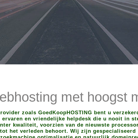
bhosting met hoogst m
provider zoals GoedKoopHOSTING bent u verzekerd
ervaren en vriendelijke helpdesk die u nooit in s
nter kwaliteit, voorzien van de nieuwste processo
t het verleden behoort. Wij zijn gespecialiseerd 
zoekmachine optimalisatie en natuurlijk domeinreg