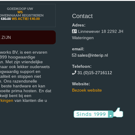
GOEDKOOP UW
WS
Contact
OMEINNAAM REGISTREREN
€80.00
WS ACTIE!
€40.00
Adres:
Linnewever 18 2292 JH
 ZIJN
Wateringen
email:
works BV, is een ervaren
sales@interip.nl
 1999 hoogwaardige
 Met zijn vriendelijke
Telefoon:
 maar ook lekker ouderwets
ogwaardig support en
31.(0)15-2716112
liteit en stoppen niet
n. Ons razendsnelle
Website:
e beste hardware en kan
Bezoek website
moeite prima hosten. En dat
wijt bent bij een
rkingen
van klanten die u