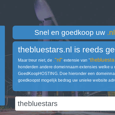
Snel en goedkoop uw
.nl
thebluestars.nl
is reeds ge
."nl"
thebluesta
Maar treur niet, de
extensie van "
honderden andere domeinnaam extensies welke u met
GoedKoopHOSTING. Doe hieronder een domeinnaam c
goedkoopst mogelijk bedrag uw unieke website adr