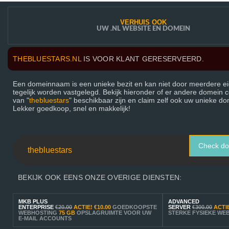
VERHUIS OOK
UW .NL WEBSITE EN DOMEIN
THEBLUESTARS.NL
IS VOOR KLANT GERESERVEERD.
Een domeinnaam is een unieke bezit en kan niet door meerdere e
tegelijk worden vastgelegd. Bekijk hieronder of er andere domein 
van "
thebluestars
" beschikbaar zijn en claim zelf ook uw unieke 
Lekker goedkoop, snel en makkelijk!
Check d
BEKIJK OOK EENS ONZE OVERIGE DIENSTEN:
MKB PLUS
ADVANCED
ENTERPRISE
€20.00
ACTIE!
€10.00
GOEDKOOPSTE
SERVER
€300.00
ACTI
WEBHOSTING
75 GB
OPSLAGRUIMTE VOOR UW
STERKE FYSIEKE WE
E-MAIL ACCOUNTS